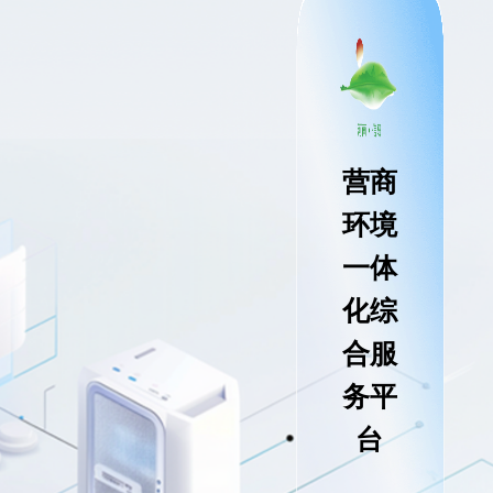
%
营商
环境
一体
化综
合服
务平
台